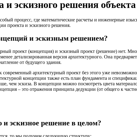
а и эскизного решения объекта
 особый процесс, где математические расчеты и инженерные изы
ции проекта и эскизного решения.
онцепций и эскизным решением?
урный проект (концепция) и эскизный проект (решение) нет. Мн
менее детализированная версия архитектурного. Она предваряет
чатление от будущего здания.
ак современный архитектурный проект без этого уже невозможно
архитектурной концепции также есть план фундамента и специфик
е, чем эскиза. В концепции можно посмотреть цвета материалов
онцепция – это отражения принципа дедукции (от общего к частн
 и эскизное решение в целом?
ается, то мы получим следующую структуру: