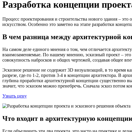
Разработка концепции проект
Процесс проектирования и строительства нового здания – это
искусством. Особенно это заметно на этапе разработки концеп
В чем разница между архитектурной к
На самом деле единого мнения о том, чем отличается архитект
взаимозаменяемые. По нашему мнению, эскизный проект – это 
совокупность набросков и общих чертежей, создавая общее впе
Эскизное решение не содержит 3D визуализаций, в то время к
разрезе, где-то 1-2, против 3-4 в концепции архитектора. В 
глубина проработки архитектурной концепции существенно выш
значит, что эскизом можно пренебречь. Сначала эскиз потом к
Узнать цену
Что входит в архитектурную концепцию
Если объединить эти два проекта, что часто на практике и дел